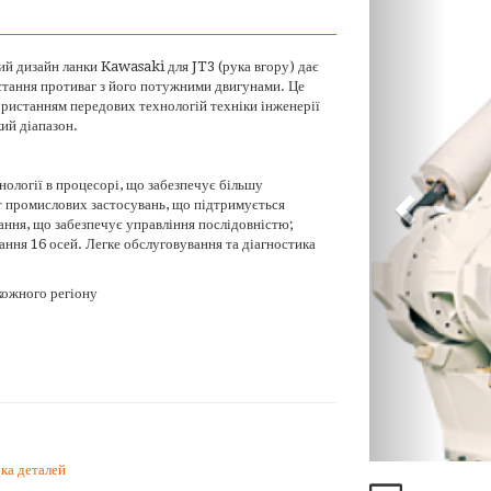
 дизайн ланки Kawasaki для JT3 (рука вгору) дає
стання противаг з його потужними двигунами. Це
ористанням передових технологій техніки інженерії
кий діапазон.
хнології в процесорі, що забезпечує більшу
т промислових застосувань, що підтримується
ння, що забезпечує управління послідовністю;
ння 16 осей. Легке обслуговування та діагностика
кожного регіону
ка деталей