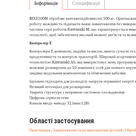
Інформація
Специфікації
MXE500N обробляє вантажопідйомністю 500 кг. Оригінальний
роботу можливість піднімати важкі навантаження без викори
частина серії роботів Kawasaki M, що характеризується вик
технології, щоб забезпечити високий момент зап'ястя та вели
Контролер E
Контролери E компактні, надійні та високі, мають сучасні те
продуктивність та контроль траєкторій. Широкий асортимен
технологією Kawasaki AS, яка використовує мову програмува
можливе розширення до 10 зовнішніх осей для повного керува
завдяки модульним компонентам та обмеженим кабелям.
Ідеально підходить для розподілу напруги первинної енергії 
Великий потенціал для розширення
Закрита структура з непрямою системою охолодження
Цифрова сервосистема
Канали вводу-виводу 32 (макс128)
Області застосування
Палетизація
,
Завантаження та розвантаження деталей
,
Оброб