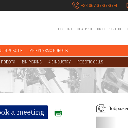
+38 067 37-37-37-4
ПРО НАС
ЗНАТИ ЯК
ВІДЕО РОБОТІВ
В
 ДЛЯ РОБОТІВ
МИ КУПУЄМО РОБОТІВ
 РОБОТИ
BIN-PICKING
4.0 INDUSTRY
ROBOTIC CELLS
Зображе
ook a meeting