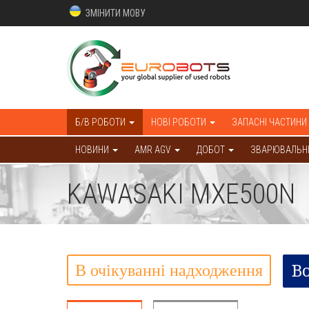
ЗМІНИТИ МОВУ
Б/В РОБОТИ
НОВІ РОБОТИ
ЗАПАСНІ ЧАСТИНИ
НОВИНИ
AMR AGV
ДОБОТ
ЗВАРЮВАЛЬНІ
KAWASAKI MXE500N
В очікуванні надходження
B