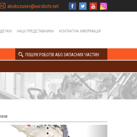
alexkozusev@eurobots.net
ІДГУКИ
НАШІ ПРЕДСТАВНИКИ
КОНТАКТНА ІНФОРМАЦІЯ
ПОШУК РОБОТІВ АБО ЗАПАСНИХ ЧАСТИН
ння