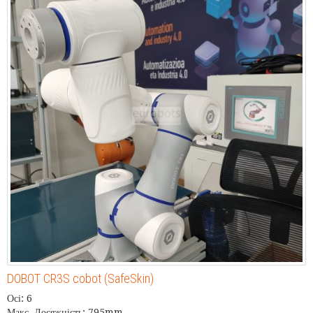
DOBOT CR3S cobot (SafeSkin)
Осі: 6
Макс. Досяжність: 795mm