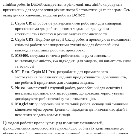
Лінійка роботів Dobot складається з різноманітних лінійок продуктів,
призначених для задоволення різних потреб автоматизації та програм. Ось
огляд деяких ключових моделей роботів Dobot:
Серія CR:
ці роботи є універсальними роботами для співпраці,
призначеними для роботи разом з людьми, підвищуючи
ефективність і безпеку в різних галузях промисловості.
Серія CRS:
Подібно до серії CR, ці роботи пропонують можливості
спільної роботи з розширеними функціями для безперебійної
взаємодії в спільних робочих просторах.
MG400:
потужна та точна роботизована рука з високою
вантажопідйомністю, яка підходить для завдань, які вимагають сили
та точності.
M1 Pro:
Серія M1 Pro, розроблена для промислового
застосування, забезпечує надійну продуктивність і довговічність,
що робить її придатною для складних завдань.
Nova:
компактний і гнучкий робот, розроблений для освітніх і
невеликих промислових застосувань, що дозволяє користувачам
досліджувати робототехніку та автоматизацію.
Magician:
універсальний настільний робот, оснащений змінними
кінцевими ефекторами, ідеально підходить для навчальних цілей і
невеликих завдань автоматизації.
Ці моделі роботів пропонують ряд корисних можливостей,
функціональних можливостей і функцій, що робить їх адаптованими до
різних галузей промисловості, таких як виробництво, освіта, дослідження