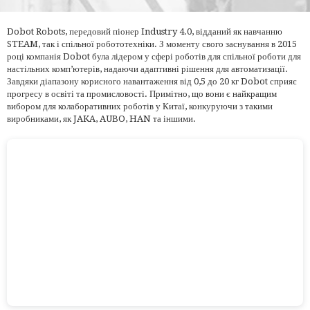
Dobot Robots, передовий піонер Industry 4.0, відданий як навчанню
STEAM, так і спільної робототехніки. З моменту свого заснування в 2015
році компанія Dobot була лідером у сфері роботів для спільної роботи для
настільних комп’ютерів, надаючи адаптивні рішення для автоматизації.
Завдяки діапазону корисного навантаження від 0,5 до 20 кг Dobot сприяє
прогресу в освіті та промисловості. Примітно, що вони є найкращим
вибором для колаборативних роботів у Китаї, конкуруючи з такими
виробниками, як JAKA, AUBO, HAN та іншими.