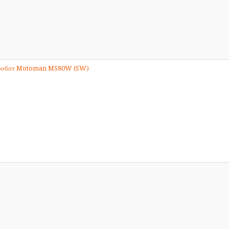
й робот Motoman MS80W (SW)