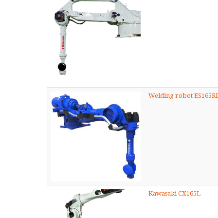
Welding robot ES165R
Kawasaki CX165L