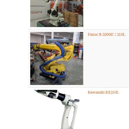
Fanuc R-2000iC / 210L
Kawasaki BX250L