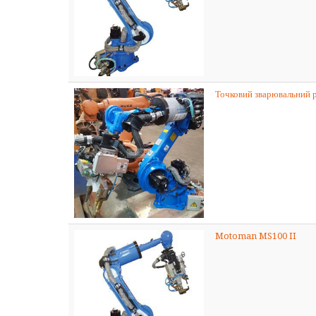
Точковий зварювальни
Motoman MS100 II