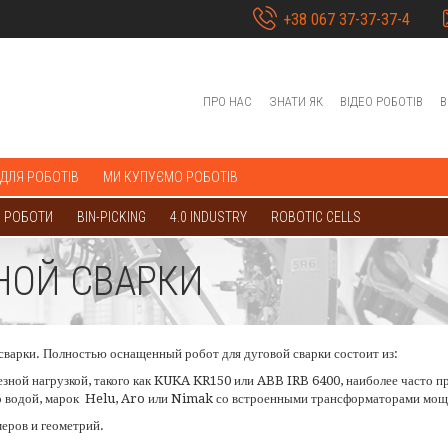
+38 067 37-37-37-4
ПРО НАС
ЗНАТИ ЯК
ВІДЕО РОБОТІВ
В
 ДЛЯ РОБОТІВ
МИ КУПУЄМО РОБОТІВ
 РОБОТИ
BIN-PICKING
4.0 INDUSTRY
ROBOTIC CELLS
НОЙ СВАРКИ
варки. Полностью оснащенный робот для дуговой сварки состоит из:
ной нагрузкой, такого как KUKA KR150 или ABB IRB 6400, наиболее часто пр
о водой, марок Helu, Aro или Nimak со встроенными трансформаторами мощ
еров и геометрий.