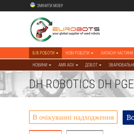
ЗМІНИТИ МОВУ
Б/В РОБОТИ
НОВІ РОБОТИ
ЗАПАСНІ ЧАСТИНИ
НОВИНИ
AMR AGV
ДОБОТ
ЗВАРЮВАЛЬНІ
DH ROBOTICS DH PGE
В очікуванні надходження
B