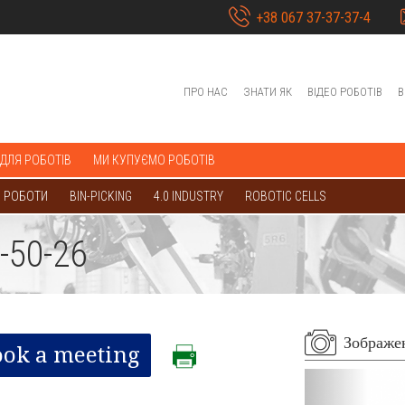
+38 067 37-37-37-4
ПРО НАС
ЗНАТИ ЯК
ВІДЕО РОБОТІВ
В
 ДЛЯ РОБОТІВ
МИ КУПУЄМО РОБОТІВ
 РОБОТИ
BIN-PICKING
4.0 INDUSTRY
ROBOTIC CELLS
-50-26
Зображе
ook a meeting