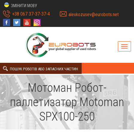
ЗМІНИТИ МОВУ
+38 067 37-37-37-4
alexkozusev@eurobots.net
ПОШУК РОБОТІВ АБО ЗАПАСНИХ ЧАСТИН
Мотоман Робот-
паллетизатор Motoman
SPX100-250