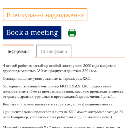
В очікуванні надходження
Book a meeting
Інформація
Специфікації
4-осевой робот-паллетайзер особой конструкции 2000 года выпуска с
грузоподъемностью 250 кг и радиусом действия 3291 мм.
Оснащен мощным универсальным контроллером XRC.
Усовершенствованный контроллер MOTOMAN XRC предоставляет
пользователям гибкость программирования, высокую производительность,
открытую архитектуру связи и превосходный эргономичный дизайн.
Компактной можно назвать его структуру, но не функциональность.
Один центральный процессор в системе XRC может контролировать до 27
осей (например, управлять тремя роботами и одной внешней осью).
Мультифункциональный XRC может одновременно выполнять до шести