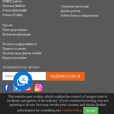
FANUC роботи
Мотоман Robots
Спеціальні пропозиції
Роботи Kawasaki
Купити роботів
Роботи SCARA
Роботи бувші у використанні
Про нас
Наші представники
Контактна інформація
Політика конфіденційності
Правила та умови
Політика щодо файлів cookie
Корисні посилання
ЗАЛИШАТИСЯ НА ЗВ'ЯЗКУ
ПІДПИСАТИСЯ
This website uses cookies, which enables the control of unique visits to
© COPYRIGHT 2016 - EUROBOTS | ВСІ ПРАВА ЗАХИЩЕНІ
facilitate navigation of the website.” If you continue browsing, you are
TEL.
+38 067 37-37-37-4
|
ALEXKOZUSEV@EUROBOTS.NET
agreeing to its use. You may revoke your consent and obtain further
information by consulting our
Cookies Policy
.
Accept