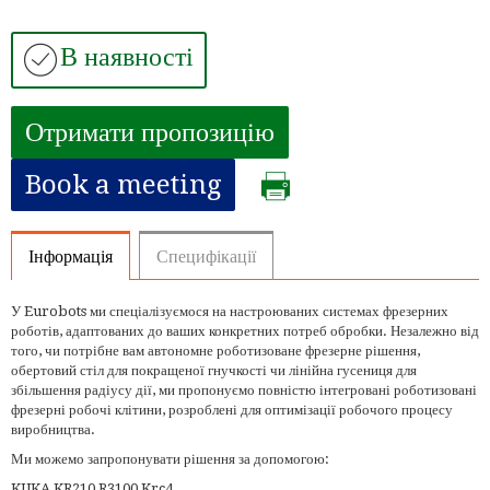
В наявності
Отримати пропозицію
Book a meeting
Інформація
Специфікації
У Eurobots ми спеціалізуємося на настроюваних системах фрезерних
роботів, адаптованих до ваших конкретних потреб обробки. Незалежно від
того, чи потрібне вам автономне роботизоване фрезерне рішення,
обертовий стіл для покращеної гнучкості чи лінійна гусениця для
збільшення радіусу дії, ми пропонуємо повністю інтегровані роботизовані
фрезерні робочі клітини, розроблені для оптимізації робочого процесу
виробництва.
Ми можемо запропонувати рішення за допомогою:
KUKA KR210 R3100 Krc4